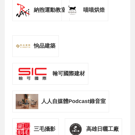
納煦運動教室
喵喵烘焙
恦品建築
翰可國際建材
人人自媒體Podcast錄音室
三毛攝影
高雄日曬工廠