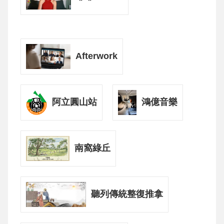
Afterwork
阿立圓山站
鴻億音樂
南窩綠丘
聽列傳統整復推拿