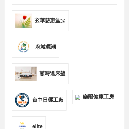
玄華慈惠堂@
府城曬潮
囍時達床墊
樂陽健康工房
台中日曬工廠
elite