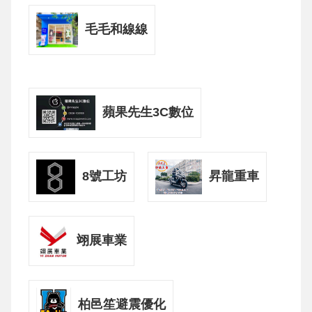
毛毛和線線
蘋果先生3C數位
8號工坊
昇龍重車
翊展車業
柏邑笙避震優化