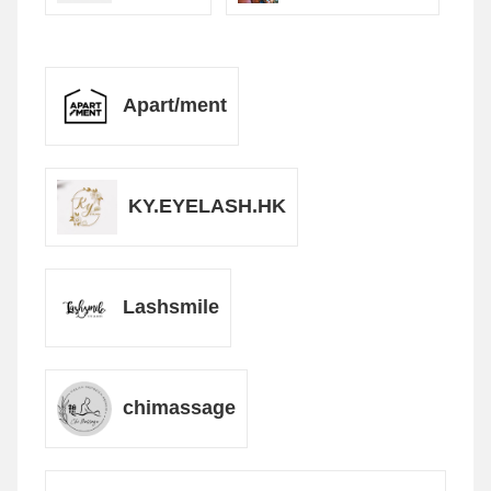
Apart/ment
KY.EYELASH.HK
Lashsmile
chimassage