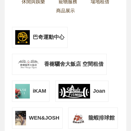
休閒與娛樂
寵物服務
場地租借
商品展示
巴奇運動中心
香榭驪舍大飯店 空間租借
iKAM
Joan
WEN&JOSH
龍蝦排球館